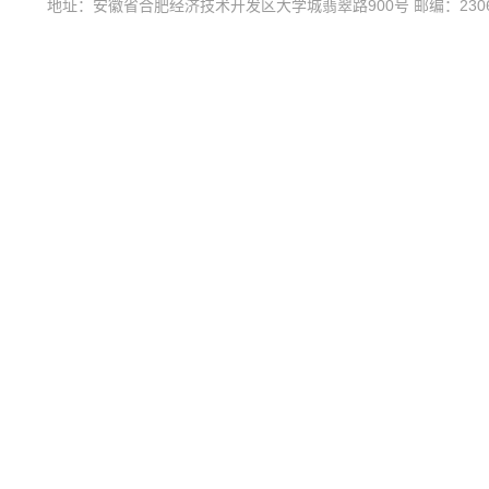
地址：安徽省合肥经济技术开发区大学城翡翠路900号 邮编：230601 电话：