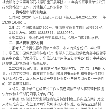
社会服务办公室等部门根据职能开展学院2026年度省直事业单位公开
招聘资格复审工作，其他相关工作安排如下：
一、资格复审时间和地点
1.时间：2026年5月18日至5月20日（每天上午8:20-11:30；下午
13:30-16:45）。
2.地点：合肥市翡翠路900号，安徽财贸职业学院行政楼806室。
3.联系方式：0551-63865811、63860960。
4.乘车路线：乘地铁3号线至幸福坝站，C号出口即到达学校。
二、资格复审提交材料
1.报考人员应提供报名资格审查表、本人有效身份证、毕业证
书、学位证书原件及复印件各1份；留学人员还应提供教育部中国留学
服务中心出具的境外学历、学位认证书原件及复印件各1份；中共党员
须提供近期党员身份相关证明。
2.2026年应届毕业，资格复审时尚未取得学历（学位）证书的人
员，可凭学校或省、市教育主管部门出具的书面证明和有关证件材料
办理资格复审，本人须出具关于毕业证书专业与报考岗位专业一致性
的书面承诺等材料。
3.机关、事业单位在编正式工作人员还须按干部人事管理权限提
供单位和主管部门同意报考的证明。
4.根据《安徽财贸职业学院编制周转池制度工作实施方案》对应
人才标准岗位，考生须对照学院周转池人才标准，提供相应业绩材