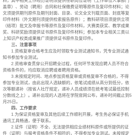
料，其中相关工作经历证明须提供任职岗位证明（工作单位人事部门
盖章）、劳动（聘用）合同和社保缴费证明等原件及复印件材料；论
文须提供期刊原件及期刊封面、目录、论文全文刊载页面、封底等复
印件材料（外文期刊须提供检索报告原件）；教科研项目须提供立项
（结项）批文及申报书等原件及复印件材料，大赛类获奖、教学成果
奖、科研奖励须提供证书原件及复印件材料；参加本专业相关三类以
上知识产权类成果推广须提供证书原件及复印件。
三、注意事项
1.资格复审合格考生应及时领取专业测试通知书，凭专业测试通
知书参加专业测试。
2.资格审查贯穿公开招聘全过程，任何环节发现应聘人员不符合
资格条件的，均应取消应聘或者聘用资格。
3.未按规定时间、地点参加资格复审或资格复审不合格的，不得
参加专业测试，由此出现人选缺额的，依笔试成绩从高分到低分，依
次等额递补（按省人社厅规定，递补人员成绩须在统考笔试最低控制
分数线之上）。递补出现的人选将在学院官网公布，递补时间截止到5
月25日。
四、工作要求
1.为保证资格复审及其他后续工作顺利开展，考生务必保证手机
通讯工具畅通，便于联系。
2.证件（证明）不全、无法提供相应业绩材料原件或所提供的证
件（证明）与报考资格条件不相符的，不得参加专业测试。未按规定