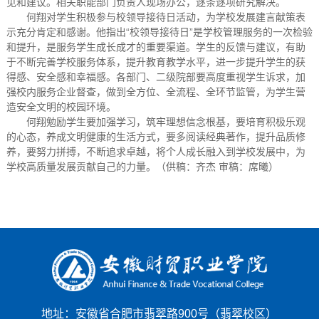
见和建议。相关职能部门负责人现场办公，逐条逐项研究解决。
何翔对学生积极参与校领导接待日活动，为学校发展建言献策表
示充分肯定和感谢。他指出“校领导接待日”是学校管理服务的一次检验
和提升，是服务学生成长成才的重要渠道。学生的反馈与建议，有助
于不断完善学校服务体系，提升教育教学水平，进一步提升学生的获
得感、安全感和幸福感。各部门、二级院部要高度重视学生诉求，加
强校内服务企业督查，做到全方位、全流程、全环节监管，为学生营
造安全文明的校园环境。
何翔勉励学生要加强学习，筑牢理想信念根基，要培育积极乐观
的心态，养成文明健康的生活方式，要多阅读经典著作，提升品质修
养，要努力拼搏，不断追求卓越，将个人成长融入到学校发展中，为
学校高质量发展贡献自己的力量。（供稿：齐杰 审稿：席曦）
地址：安徽省合肥市翡翠路900号（翡翠校区）