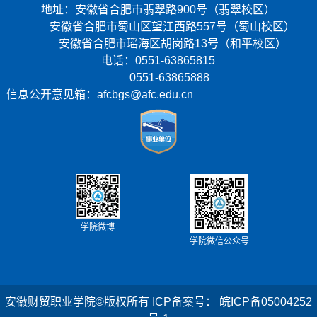
地址：安徽省合肥市翡翠路900号（翡翠校区）
安徽省合肥市蜀山区望江西路557号（蜀山校区）
安徽省合肥市瑶海区胡岗路13号（和平校区）
电话：0551-63865815
0551-63865888
信息公开意见箱：afcbgs@afc.edu.cn
学院微博
学院微信公众号
安徽财贸职业学院©版权所有
ICP备案号： 皖ICP备05004252