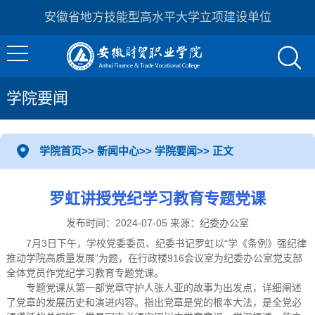
安徽省地方技能型高水平大学立项建设单位
学院要闻
学院首页
>>
新闻中心
>>
学院要闻
>> 正文
罗虹讲授党纪学习教育专题党课
发布时间：2024-07-05 来源：纪委办公室
7月3日下午，学校党委委员、纪委书记罗虹以“学《条例》强纪律
推动学院高质量发展”为题，在行政楼916会议室为纪委办公室党支部
全体党员作党纪学习教育专题党课。
专题党课从第一部党章守护人张人亚的故事为出发点，详细阐述
了党章的发展历史和演进内容。指出党章是党的根本大法，是全党必