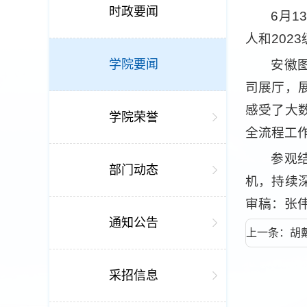
时政要闻
6月
人和202
学院要闻
安徽
司展厅，
感受了大
学院荣誉
全流程工
参观
部门动态
机，持续
审稿：张
通知公告
上一条：胡
精神学习教
采招信息