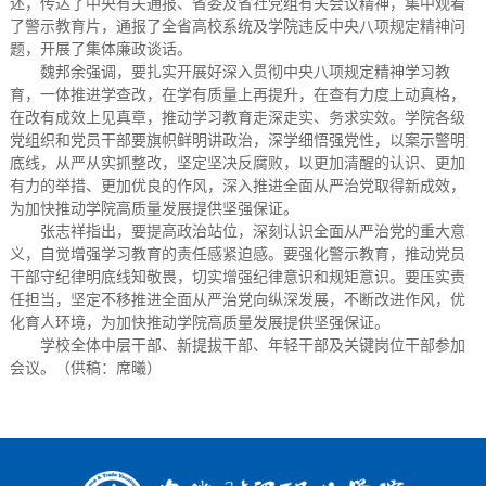
述，传达了中央有关通报、省委及省社党组有关会议精神，集中观看
了警示教育片，通报了全省高校系统及学院违反中央八项规定精神问
题，开展了集体廉政谈话。
魏邦余强调，要扎实开展好深入贯彻中央八项规定精神学习教
育，一体推进学查改，在学有质量上再提升，在查有力度上动真格，
在改有成效上见真章，推动学习教育走深走实、务求实效。学院各级
党组织和党员干部要旗帜鲜明讲政治，深学细悟强党性，以案示警明
底线，从严从实抓整改，坚定坚决反腐败，以更加清醒的认识、更加
有力的举措、更加优良的作风，深入推进全面从严治党取得新成效，
为加快推动学院高质量发展提供坚强保证。
张志祥指出，要提高政治站位，深刻认识全面从严治党的重大意
义，自觉增强学习教育的责任感紧迫感。要强化警示教育，推动党员
干部守纪律明底线知敬畏，切实增强纪律意识和规矩意识。要压实责
任担当，坚定不移推进全面从严治党向纵深发展，不断改进作风，优
化育人环境，为加快推动学院高质量发展提供坚强保证。
学校全体中层干部、新提拔干部、年轻干部及关键岗位干部参加
会议。（供稿：席曦）