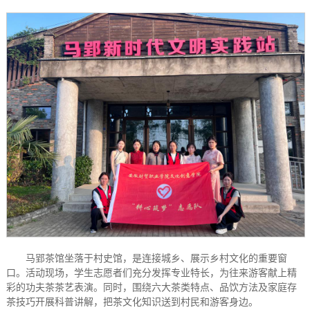
马郢茶馆坐落于村史馆，是连接城乡、展示乡村文化的重要窗
口。活动现场，学生志愿者们充分发挥专业特长，为往来游客献上精
彩的功夫茶茶艺表演。同时，围绕六大茶类特点、品饮方法及家庭存
茶技巧开展科普讲解，把茶文化知识送到村民和游客身边。