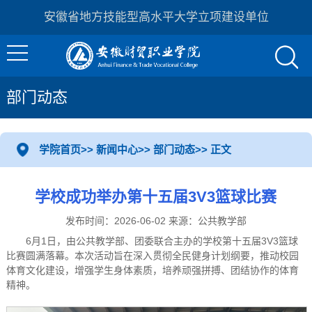
安徽省地方技能型高水平大学立项建设单位
部门动态
学院首页
>>
新闻中心
>>
部门动态
>> 正文
学校成功举办第十五届3V3篮球比赛
发布时间：2026-06-02 来源：公共教学部
6月1日，由公共教学部、团委联合主办的学校第十五届3V3篮球
比赛圆满落幕。本次活动旨在深入贯彻全民健身计划纲要，推动校园
体育文化建设，增强学生身体素质，培养顽强拼搏、团结协作的体育
精神。