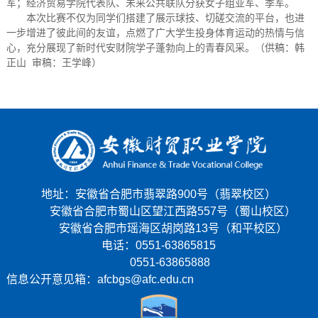
军；经济贸易学院代表队、未来公共联队分获女子组亚军、季军。
本次比赛不仅为同学们搭建了展示球技、切磋交流的平台，也进
一步增进了彼此间的友谊，点燃了广大学生投身体育运动的热情与信
心，充分展现了新时代安财院学子蓬勃向上的青春风采。（供稿：韩
正山 审稿：王学峰）
地址：安徽省合肥市翡翠路900号（翡翠校区）
安徽省合肥市蜀山区望江西路557号（蜀山校区）
安徽省合肥市瑶海区胡岗路13号（和平校区）
电话：0551-63865815
0551-63865888
信息公开意见箱：afcbgs@afc.edu.cn