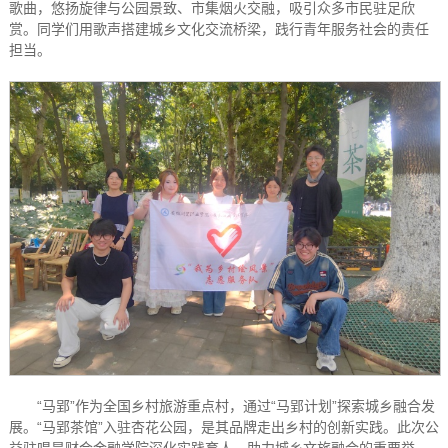
歌曲，悠扬旋律与公园景致、市集烟火交融，吸引众多市民驻足欣
赏。同学们用歌声搭建城乡文化交流桥梁，践行青年服务社会的责任
担当。
“马郢”作为全国乡村旅游重点村，通过“马郢计划”探索城乡融合发
展。“马郢茶馆”入驻杏花公园，是其品牌走出乡村的创新实践。此次公