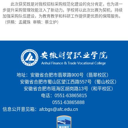
此次获奖既是对我校招标采购规范化建设的充分肯定，也为进一
步提升采购管理效能注入了新动力。学校将以此次比赛为契机，持续
加强采购队伍建设，为教育教学和科研工作提供更优质的保障服务。
（供稿：孟藏珠 审稿：蔡立炉）
地址：安徽省合肥市翡翠路900号（翡翠校区）
安徽省合肥市蜀山区望江西路557号（蜀山校区）
安徽省合肥市瑶海区胡岗路13号（和平校区）
电话：0551-63865815
0551-63865888
信息公开意见箱：afcbgs@afc.edu.cn