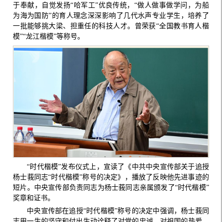
于奉献，自觉发扬“哈军工”优良传统，“做人做事做学问，为船
为海为国防”的育人理念深深影响了几代水声专业学生，培养了
一批能够挑大梁、担重任的科技人才。曾荣获“全国教书育人楷
模”“龙江楷模”等称号。
“时代楷模”发布仪式上，宣读了《中共中央宣传部关于追授
杨士莪同志“时代楷模”称号的决定》，播放了反映他先进事迹的
短片。中央宣传部负责同志为杨士莪同志亲属颁发了“时代楷模”
奖章和证书。
中央宣传部在追授“时代楷模”称号的决定中强调，杨士莪同
志用一生的坚守和付出生动诠释了对党的忠诚、对祖国的热爱、