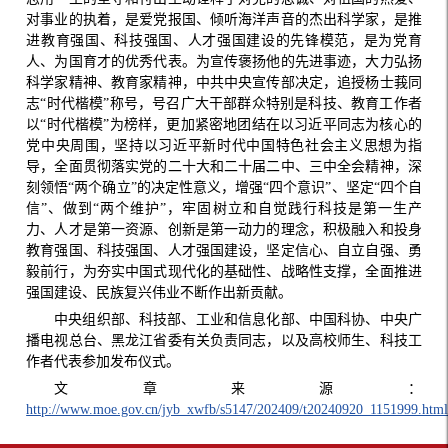
对事业的执着，是爱党报国、倾听海洋声音的杰出科学家，是推
进教育强国、科技强国、人才强国建设的先锋模范，是为党育
人、为国育才的优秀代表。为宣传褒扬他的先进事迹，大力弘扬
科学家精神、教育家精神，中共中央宣传部决定，追授杨士莪同
志“时代楷模”称号，号召广大干部群众特别是科技、教育工作者
以“时代楷模”为榜样，更加紧密地团结在以习近平同志为核心的
党中央周围，坚持以习近平新时代中国特色社会主义思想为指
导，全面贯彻落实党的二十大和二十届二中、三中全会精神，深
刻领悟“两个确立”的决定性意义，增强“四个意识”、坚定“四个自
信”、做到“两个维护”，牢固树立和自觉践行科技是第一生产
力、人才是第一资源、创新是第一动力的理念，积极融入和投身
教育强国、科技强国、人才强国建设，坚定信心、自立自强、勇
毅前行，为夯实中国式现代化的基础性、战略性支撑，全面推进
强国建设、民族复兴伟业不断作出新贡献。
中央组织部、科技部、工业和信息化部、中国科协、中央广
播电视总台、黑龙江省委有关负责同志，以及高校师生、科技工
作者代表参加发布仪式。
文章来源：
http://www.moe.gov.cn/jyb_xwfb/s5147/202409/t20240920_1151999.htm