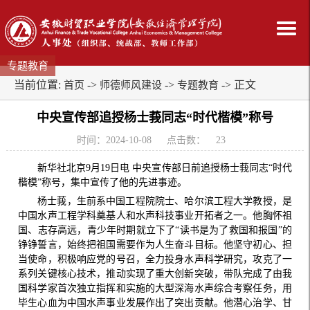
专题教育
当前位置:
->
->
-> 正文
首页
师德师风建设
专题教育
中央宣传部追授杨士莪同志“时代楷模”称号
时间：2024-10-08
点击数：
23
新华社北京9月19日电 中央宣传部日前追授杨士莪同志“时代
楷模”称号，集中宣传了他的先进事迹。
杨士莪，生前系中国工程院院士、哈尔滨工程大学教授，是
中国水声工程学科奠基人和水声科技事业开拓者之一。他胸怀祖
国、志存高远，青少年时期就立下了“读书是为了救国和报国”的
铮铮誓言，始终把祖国需要作为人生奋斗目标。他坚守初心、担
当使命，积极响应党的号召，全力投身水声科学研究，攻克了一
系列关键核心技术，推动实现了重大创新突破，带队完成了由我
国科学家首次独立指挥和实施的大型深海水声综合考察任务，用
毕生心血为中国水声事业发展作出了突出贡献。他潜心治学、甘