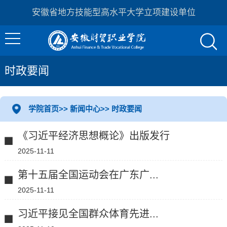
安徽省地方技能型高水平大学立项建设单位
时政要闻
学院首页
>>
新闻中心
>>
时政要闻
《习近平经济思想概论》出版发行
2025-11-11
第十五届全国运动会在广东广...
2025-11-11
习近平接见全国群众体育先进...