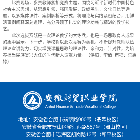
比赛现场，参赛教师紧扣竞赛主题，围绕习近平新时代中国特色
社会主义思想，从思想引领、强国发展、政绩民生、文化自信等选
题，以多媒体课件、案例解析等形式，将理论与实践紧密结合，用鲜
活事例阐释深刻道理，充分展现了扎实的理论功底与精湛的教学技
艺。
此次选拔赛既是一次理论教学的大练兵，也是一场思政育人成果
的集中展示。下一步，学校将以此次竞赛为契机，不断提升教师队伍
理论宣讲能力，切实增强课程思政的理论性、亲和力、针对性，为培
养担当民族复兴大任的时代新人贡献力量。（供稿：李倩 审稿：梁惠
婷）
地址：安徽省合肥市翡翠路900号（翡翠校区）
安徽省合肥市蜀山区望江西路557号（蜀山校区）
安徽省合肥市瑶海区胡岗路13号（和平校区）