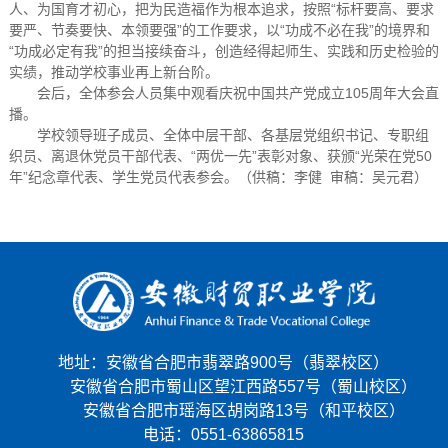
人、为国育才初心，把为民造福作为根本追求，按照“标杆要高、要求
要严、节奏要快、本领要强”的工作要求，以“功成不必在我”的境界和
“功成必定有我”的担当接续奋斗，创造经得起师生、实践和历史检验的
实绩，推动学校事业再上新台阶。
会后，全体参会人员集中观看庆祝中国共产党成立105周年大会直
播。
学校领导班子成员、全体中层干部、各基层党组织书记、专职组
织员、离退休党员干部代表、“两优一先”表彰对象、获颁“光荣在党50
年”纪念章代表、学生党员代表参会。（供稿：李健 审稿：吴元君）
地址：安徽省合肥市翡翠路900号（翡翠校区）
安徽省合肥市蜀山区望江西路557号（蜀山校区）
安徽省合肥市瑶海区胡岗路13号（和平校区）
电话：0551-63865815