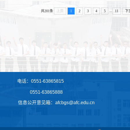
...
共201条
上页
1
2
3
4
5
11
下
话：0551-63865815
 0551-63865888
息公开意见箱：afcbgs@afc.edu.cn