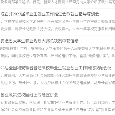
及各院部学生秘书。首先，新安人才网技术经理先向大家介绍了就业实习平
院召开2023届毕业生就业工作推进会暨就业指导培训会
下午，学校在翡翠校区学术报告厅召开2023届毕业生就业工作推进会暨就
委委员、副校长胡戴新主持会议。会议指出，过去一年学校克服各种困难，
届安徽省大学生职业规划大赛总决赛中获佳绩
由安徽省教育厅主办、安庆师范大学承办的第十六届安徽省大学生职业规划
银奖，同时学校通过有效宣传、严密的组织工作，喜获“最佳组织奖”。此次大
023届全国和安徽省普通高校毕业生就业创业工作网络视频会议
下午，教育部、人力资源和社会保障部召开2023届全国普通高校毕业生就业
党组书记、部长怀进鹏，人力资源和社会保障部党组成员、副部长俞家栋出
业创业政策进校园线上专题宣讲会
就业政策知晓率、落实率，扎实做好毕业生就业工作。10月28日10点
源和社会保障局就业促进和失业保险处王文洁主任与省“启明星”就业指导专