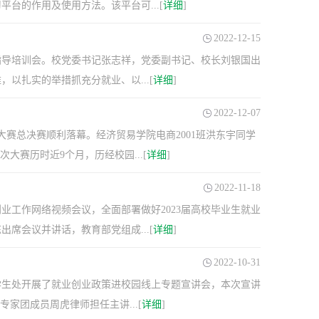
台的作用及使用方法。该平台可...[
详细
]
2022-12-15
业指导培训会。校党委书记张志祥，党委副书记、校长刘银国出
以扎实的举措抓充分就业、以...[
详细
]
2022-12-07
大赛总决赛顺利落幕。经济贸易学院电商2001班洪东宇同学
赛历时近9个月，历经校园...[
详细
]
2022-11-18
创业工作网络视频会议，全面部署做好2023届高校毕业生就业
席会议并讲话，教育部党组成...[
详细
]
2022-10-31
，学生处开展了就业创业政策进校园线上专题宣讲会，本次宣讲
家团成员周虎律师担任主讲...[
详细
]