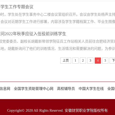
开学生工作专题会议
午9时，学生处在学生事务中心二楼会议室组织召开。会议由学生处杨声主
会议对近期学生工作进行部署，内容涉及学生学籍档案工作、毕业生图像信
问2022年秋季应征入伍役前训练学生
学校党委委员、副校长胡戴新带领学院征兵工作站相关人员前往合肥经济贸易
地，胡戴新询问了他们的训练情况、生活情况和需要解决的问题，为参训的19
上页
1
2
3
4
5
下
信息网
全国学生资助管理中心网
高校辅导员
中国大学生在线
全国
Copyright© 2020 All Rights Reserved. 安徽财贸职业学院版权所有