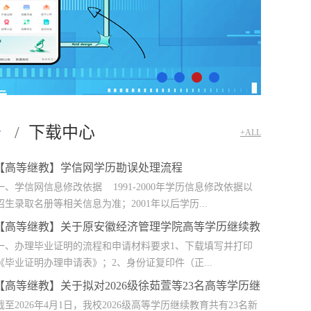
告
/
下载中心
+ALL
【高等继教】学信网学历勘误处理流程
一、学信网信息修改依据 1991-2000年学历信息修改依据以
招生录取名册等相关信息为准；2001年以后学历...
【高等继教】关于原安徽经济管理学院高等学历继续教
育毕业证...
一、办理毕业证明的流程和申请材料要求1、下载填写并打印
《毕业证明办理申请表》；2、身份证复印件（正...
【高等继教】关于拟对2026级徐茹萱等23名高等学历继
续教育新...
截至2026年4月1日，我校2026级高等学历继续教育共有23名新