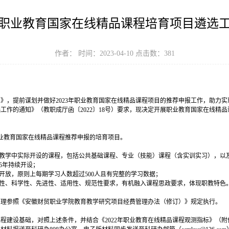
职业教育国家在线精品课程培育项目遴选
作者： 时间：2023-04-10 点击数：
381
》，提前谋划并做好2023年职业教育国家在线精品课程项目的推荐申报工作，助力实
选工作的通知》（教职成厅函〔2022〕18号）要求，现决定开展职业教育国家在线
业教育国家在线精品课程推荐申报的培育项目。
在教学中实际开设的课程，包括公共基础课程、专业（技能）课程（含实训实习），以
5年持续开设；
开放，原则上每期学习人数超过500人且有完整的学习数据；
治性、科学性、先进性、适用性、规范性要求，有机融入课程思政要求，体现职教特色
管理参照《安徽财贸职业学院教育教学研究项目经费管理办法（修订）》规定执行。
建设基础，对照上述条件，并结合《2022年职业教育在线精品课程观测指标》（附件1