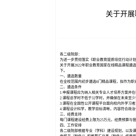
关于开展
各二级院部：
为进一步贯彻落实《职业教育提质培优行动计划
关于开展2022年职业教育国家在线精品课程遴
下。
一、遴选数量
在全校范围内初步遴选6门精品课程，拟作为职
二、遴选条件
1.申报课程应为纳入相关专业人才培养方案并
2.课程总学时不低于32学时，并确保在未来至少
3.课程在全国性公开课程平台面向校内外学习者
4.课程设计科学，教学目标清晰，内容符合政
三、经费支持
每门课程建设经费上限为25万元，经费预算与
四、工作安排
各二级院部根据专业（学科）建设规划，以及课程